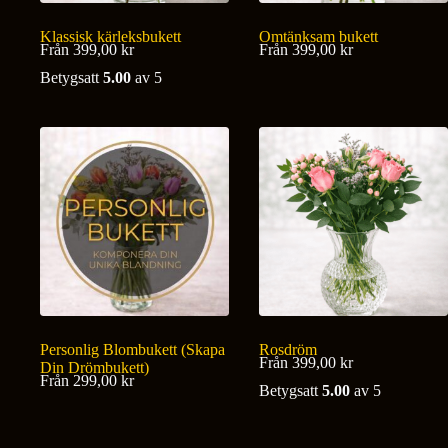
Klassisk kärleksbukett
Omtänksam bukett
Från
399,00
kr
Från
399,00
kr
Betygsatt
5.00
av 5
Personlig Blombukett (Skapa
Rosdröm
Från
399,00
kr
Din Drömbukett)
Från
299,00
kr
Betygsatt
5.00
av 5