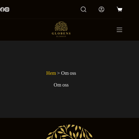
Hoppa
till
Varukorg
innehåll
Hem
>
Om oss
Om oss