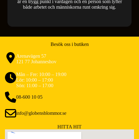
är en trygg punkt i vardagen och en person som lyfter
både arbetet och människorna runt omkring sig.
Besök oss i butiken
Arenavägen 57
121 77 Johanneshov
Mån – Fre: 10:00 – 19:00
Lör: 10:00 – 17:00
Sön: 11:00 – 17:00
08-600 10 05
info@globensblommor.se
HITTA HIT