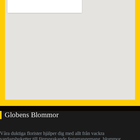
Globens Blommor
Våra duktiga florister hjälper dig med allt från vackra
vardagsbuketter till färgsprakande festarrangemang, blommor