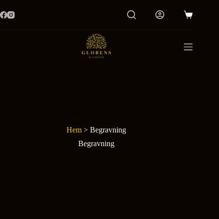
Hoppa
till
Varukorg
innehåll
Hem
>
Begravning
Begravning