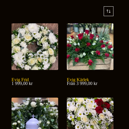
Evig Frid
Evig Kärlek
1 999,00
kr
Från
3 999,00
kr