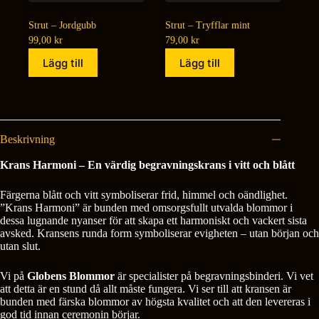
Strut – Jordgubb
Strut – Tryfflar mint
99,00
kr
79,00
kr
Lägg till
Lägg till
Beskrivning
Krans Harmoni – En värdig begravningskrans i vitt och blått
Färgerna blått och vitt symboliserar frid, himmel och oändlighet.
”Krans Harmoni” är bunden med omsorgsfullt utvalda blommor i
dessa lugnande nyanser för att skapa ett harmoniskt och vackert sista
avsked. Kransens runda form symboliserar evigheten – utan början och
utan slut.
Vi på
Globens Blommor
är specialister på begravningsbinderi. Vi vet
att detta är en stund då allt måste fungera. Vi ser till att kransen är
bunden med färska blommor av högsta kvalitet och att den levereras i
god tid innan ceremonin börjar.