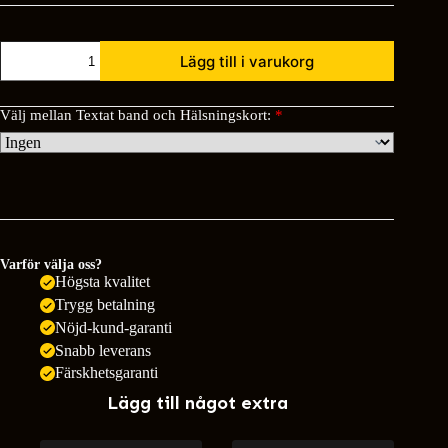
Krans
Lägg till i varukorg
Harmoni
mängd
Välj mellan Textat band och Hälsningskort:
*
Varför välja oss?
Högsta kvalitet
Trygg betalning
Nöjd-kund-garanti
Snabb leverans
Färskhetsgaranti
Lägg till något extra