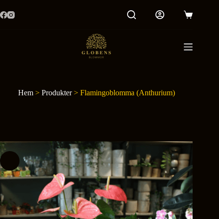
Hoppa
till
Varukorg
innehåll
Hem
>
Produkter
>
Flamingoblomma (Anthurium)