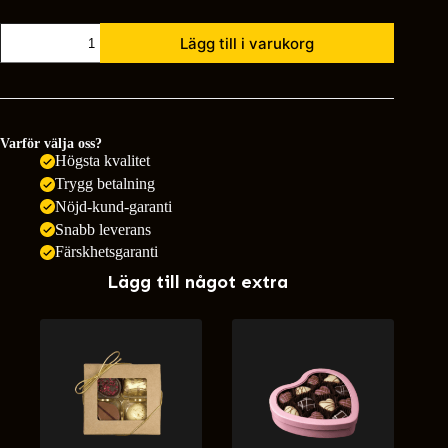
Flamingoblomma
Lägg till i varukorg
(Anthurium)
mängd
Varför välja oss?
Högsta kvalitet
Trygg betalning
Nöjd-kund-garanti
Snabb leverans
Färskhetsgaranti
Lägg till något extra