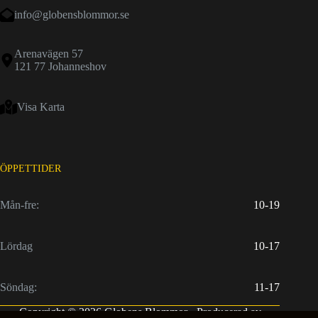
info@globensblommor.se
Arenavägen 57
121 77 Johanneshov
Visa Karta
ÖPPETTIDER
Mån-fre:
10-19
Lördag
10-17
Söndag:
11-17
Copyright © 2026 Globens Blommor - Producerad av