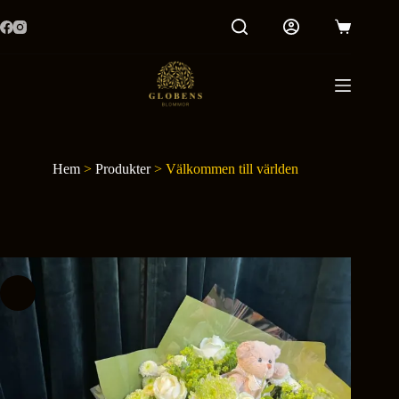
Hoppa
till
Varukorg
innehåll
Hem
>
Produkter
>
Välkommen till världen