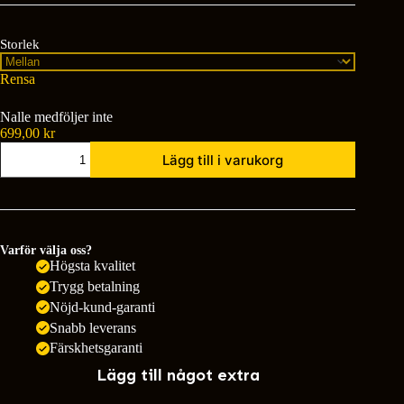
Storlek
Rensa
Nalle medföljer inte
699,00
kr
Välkommen
Lägg till i varukorg
till
världen
mängd
Varför välja oss?
Högsta kvalitet
Trygg betalning
Nöjd-kund-garanti
Snabb leverans
Färskhetsgaranti
Lägg till något extra