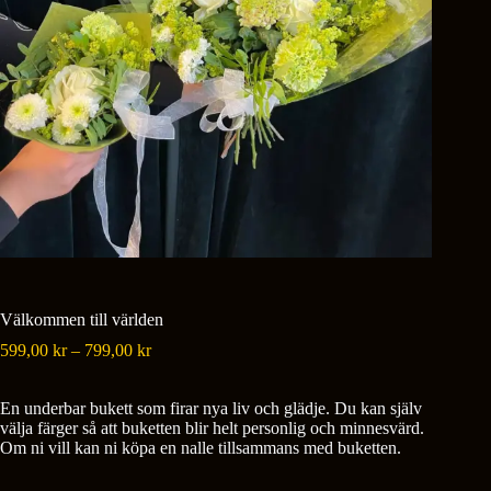
Välkommen till världen
Prisintervall:
599,00
kr
–
799,00
kr
599,00 kr
till
En underbar bukett som firar nya liv och glädje. Du kan själv
799,00 kr
välja färger så att buketten blir helt personlig och minnesvärd.
Om ni vill kan ni köpa en nalle tillsammans med buketten.